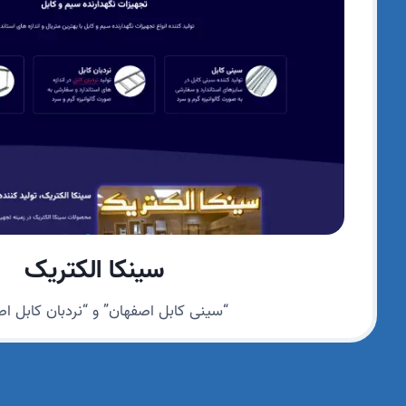
سینکا الکتریک
“سینی کابل اصفهان” و “نردبان کابل ا