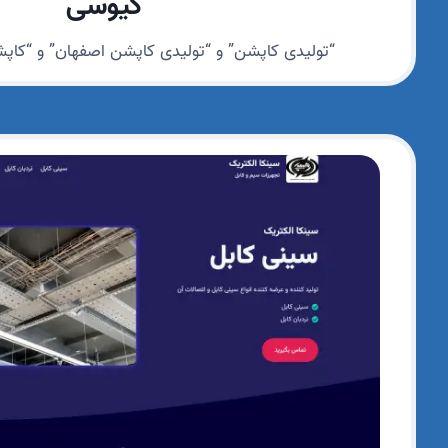
کیوسی
“تولیدی کاپشن” و “تولیدی کاپشن اصفهان” و “کاپ