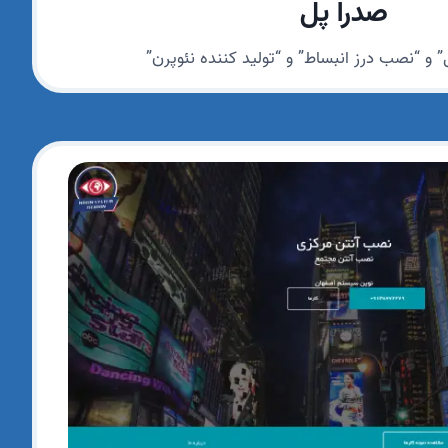
صدرا پل
” و “نصب درز انبساط” و “تولید کننده نئوپرن”