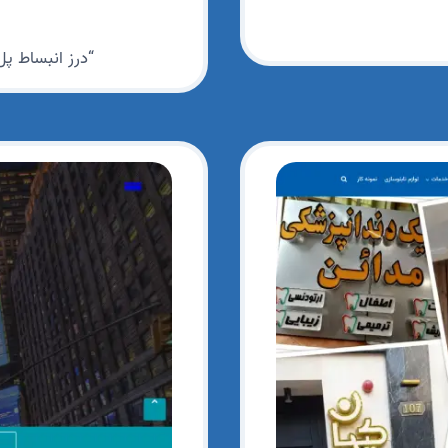
“درز انبساط پل